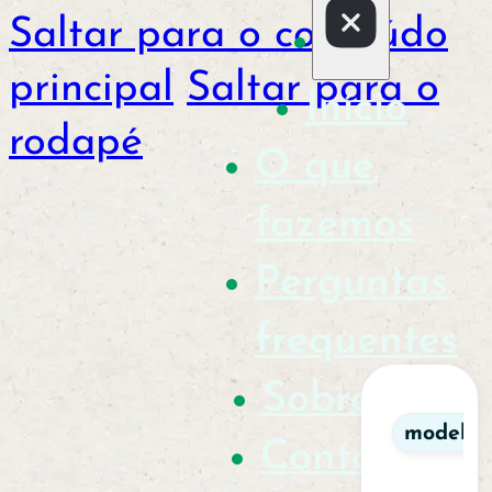
Saltar para o conteúdo
principal
Saltar para o
Início
rodapé
O que
fazemos
Perguntas
frequentes
Sobre nós
modelo
Contactos