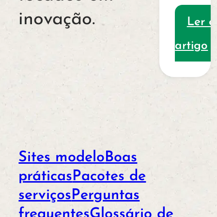
inovação.
Ler o
artigo
Sites modelo
Boas
práticas
Pacotes de
serviços
Perguntas
frequentes
Glossário de