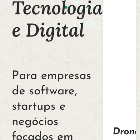
Tecnologia
Quanto
custa?
e Digital
Para empresas
de software,
startups e
negócios
Drone
focados em