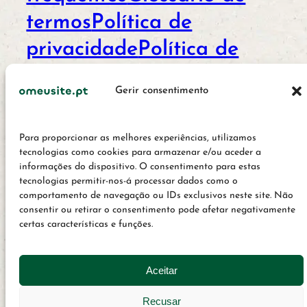
termos
Política de
privacidade
Política de
cookies
Termos e
Gerir consentimento
condições
Créditos e ficha
técnica
info@omeusite.pt
Para proporcionar as melhores experiências, utilizamos
tecnologias como cookies para armazenar e/ou aceder a
informações do dispositivo. O consentimento para estas
© 2022 - 2026 OMeuSite.PT
tecnologias permitir-nos-á processar dados como o
comportamento de navegação ou IDs exclusivos neste site. Não
consentir ou retirar o consentimento pode afetar negativamente
certas características e funções.
Aceitar
Recusar