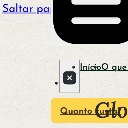
Saltar para o conteúdo p
Início
O que
Glo
Quanto custa?