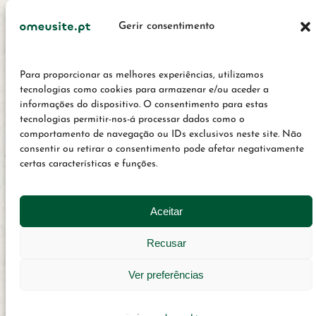
condições
Créditos e ficha
Gerir consentimento
técnica
info@omeusite.pt
Para proporcionar as melhores experiências, utilizamos
tecnologias como cookies para armazenar e/ou aceder a
© 2022 - 2026 OMeuSite.PT
informações do dispositivo. O consentimento para estas
tecnologias permitir-nos-á processar dados como o
comportamento de navegação ou IDs exclusivos neste site. Não
consentir ou retirar o consentimento pode afetar negativamente
certas características e funções.
Aceitar
Optimized by Seraphinite Accelerator
Recusar
Turns on site high speed to be attractive for people and search
engines.
Ver preferências