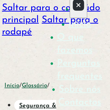
Saltar para o conteúdo
principal
Saltar para o
Início
rodapé
O que
fazemos
Perguntas
frequentes
Início
/
Glossário
/
Sobre nós
Contactos
Segurança &