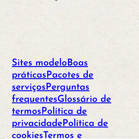
Sites modelo
Boas
práticas
Pacotes de
serviços
Perguntas
frequentes
Glossário de
termos
Política de
privacidade
Política de
cookies
Termos e