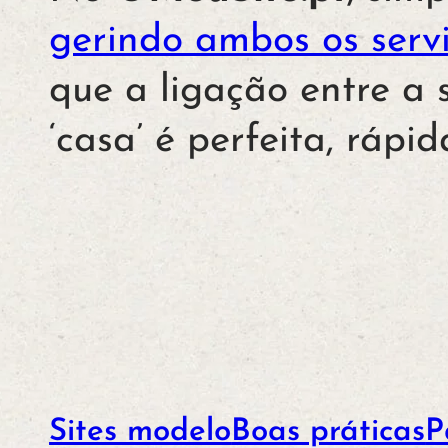
gerindo ambos os serv
que a ligação entre a 
‘casa’ é perfeita, rápi
Sites modelo
Boas práticas
P