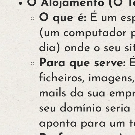
O Alojamento (O Te
O que é:
É um esp
(um computador p
dia) onde o seu sit
Para que serve:
É
ficheiros, imagens
mails da sua empr
seu domínio seri
aponta para um te