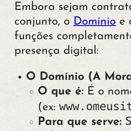
Embora sejam contrat
conjunto, o
Domínio
e 
funções completamente
presença digital:
O Domínio (A Mora
O que é:
É o nome 
www.omeusi
(ex:
Para que serve:
S