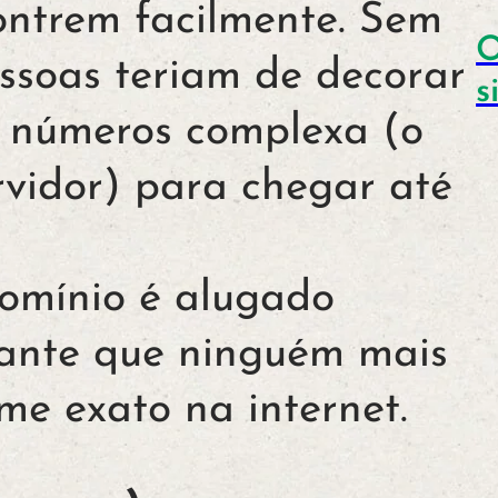
contrem facilmente. Sem
O
ssoas teriam de decorar
s
 números complexa (o
rvidor) para chegar até
mínio é alugado
ante que ninguém mais
me exato na internet.