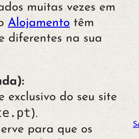
ados muitas vezes em
o
Alojamento
têm
 diferentes na sua
da):
exclusivo do seu site
te.pt
).
S
erve para que os