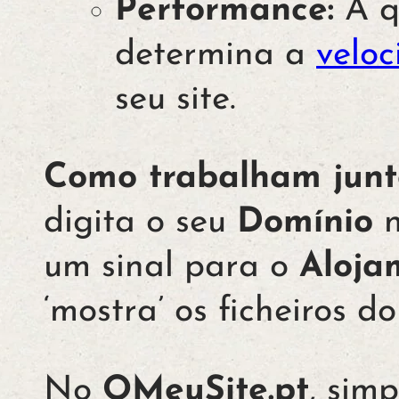
Performance:
A q
determina a
velo
seu site.
Como trabalham junt
digita o seu
Domínio
n
um sinal para o
Aloja
‘mostra’ os ficheiros do
No
OMeuSite.pt
, sim