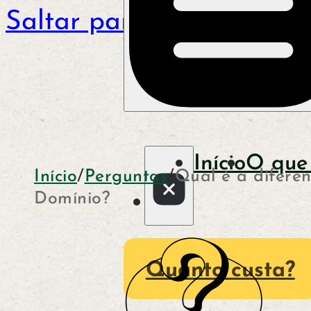
Saltar para o conteúdo p
Início
O que
Início
/
Perguntas
/
Qual é a difere
Domínio?
Quanto custa?