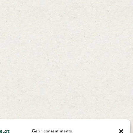
equentes
Glossário de
Gerir consentimento