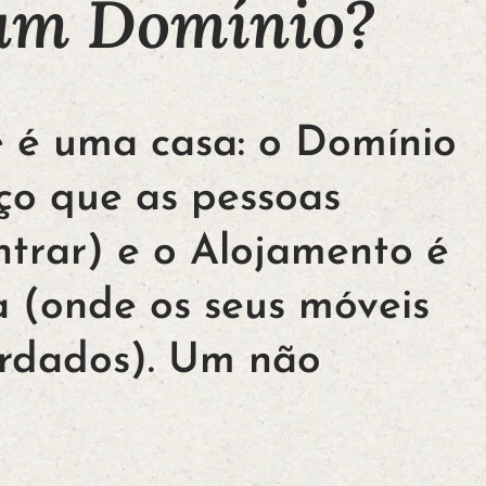
 um Domínio?
e é uma casa: o Domínio
ço que as pessoas
trar) e o Alojamento é
a (onde os seus móveis
ardados). Um não