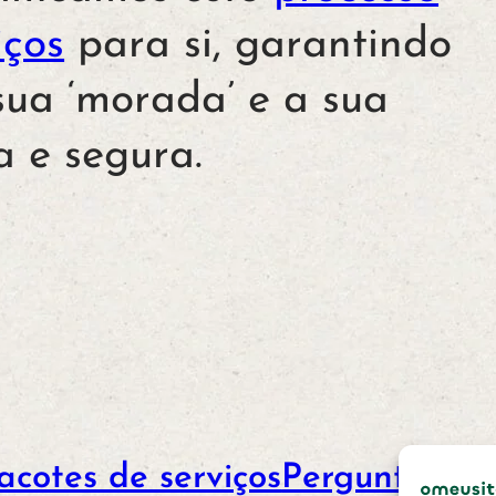
iços
para si, garantindo
sua ‘morada’ e a sua
da e segura.
acotes de serviços
Perguntas fr