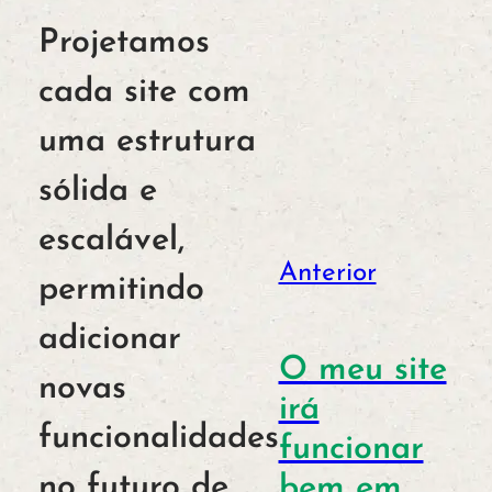
Projetamos
cada site com
uma estrutura
sólida e
escalável,
Anterior
permitindo
adicionar
O meu site
novas
irá
funcionalidades
funcionar
no futuro de
bem em