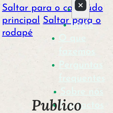
Saltar para o conteúdo
principal
Saltar para o
Início
rodapé
O que
fazemos
Perguntas
frequentes
Sobre nós
Publico
Contactos