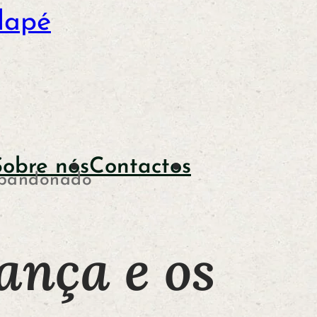
dapé
Sobre nós
Contactos
 abandonado
ança e os