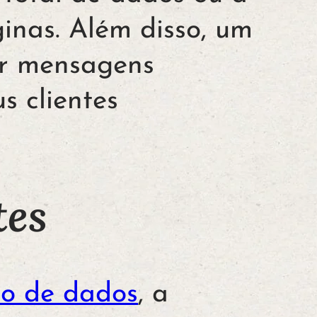
inas. Além disso, um
ar mensagens
s clientes
tes
ão de dados
, a