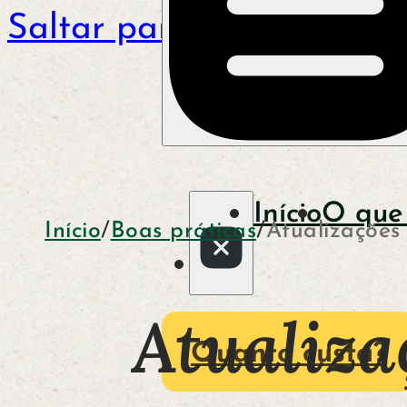
Saltar para o conteúdo p
Início
O que
Início
/
Boas práticas
/
Atualizações
Atualiza
Quanto custa?