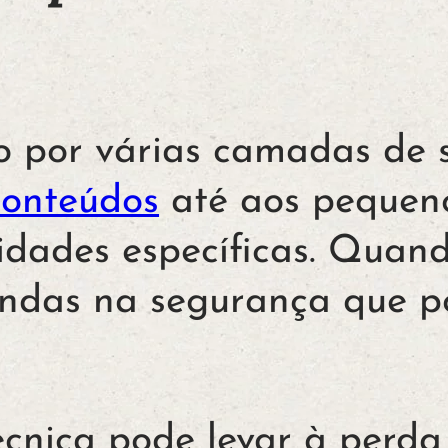
 por várias camadas de s
conteúdos
até aos pequen
idades específicas. Quan
endas na segurança que p
técnica pode levar à perda