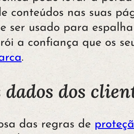
de conteúdos nas suas pág
de ser usado para espalh
trói a confiança que os seu
arca
.
 dados dos clien
osa das regras de
proteç