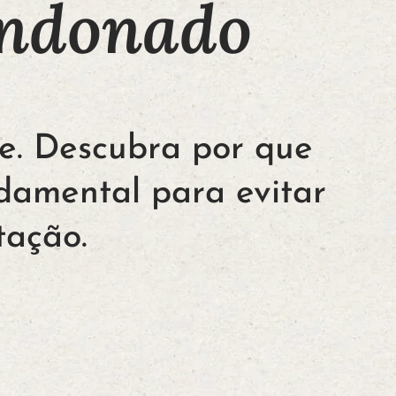
andonado
te. Descubra por que
damental para evitar
tação.