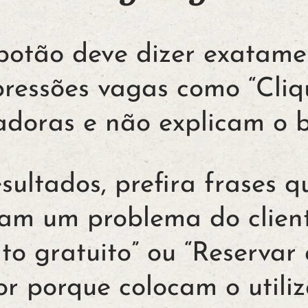
botão deve dizer exatame
pressões vagas como “Cliq
adoras e não explicam o b
sultados, prefira frases 
vam um problema do clien
o gratuito” ou “Reservar
r porque colocam o utiliz