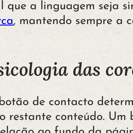
l que a linguagem seja s
rca
, mantendo sempre a co
sicologia das cor
 botão de contacto determ
o restante conteúdo. Um
relação ao fundo da pági