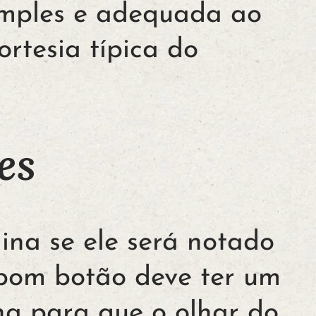
imples e adequada ao
rtesia típica do
es
ina se ele será notado
 bom botão deve ter um
na para que o olhar do