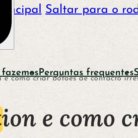
rincipal
Saltar para o ro
 fazemos
Perguntas frequentes
n e como criar botões de contacto irres
tion e como c