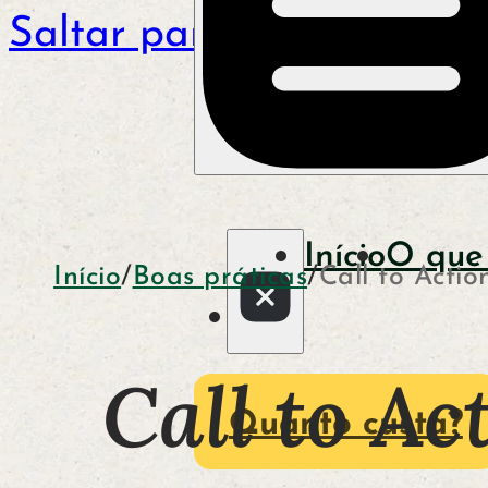
Saltar para o conteúdo p
Início
O que
Início
/
Boas práticas
/
Call to Actio
Call to Ac
Quanto custa?