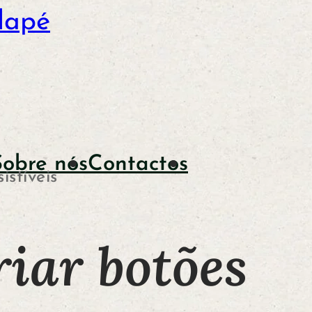
dapé
Sobre nós
Contactos
istíveis
riar botões