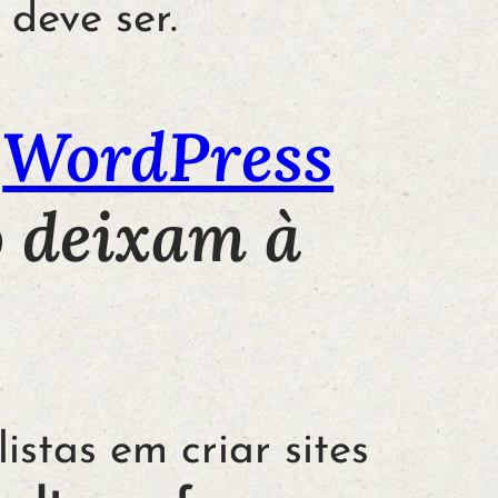
deve ser.
s
WordPress
o deixam à
istas em criar sites