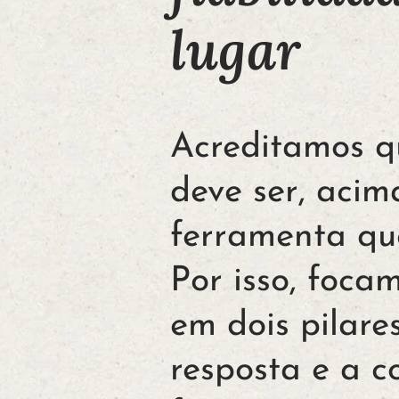
lugar
Acreditamos qu
deve ser, acim
ferramenta qu
Por isso, foca
em dois pilare
resposta e a c