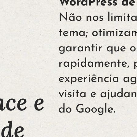
WordPress de
Não nos limit
tema; otimiza
garantir que o
rapidamente, 
experiência a
ce e
visita e ajud
do Google.
ade