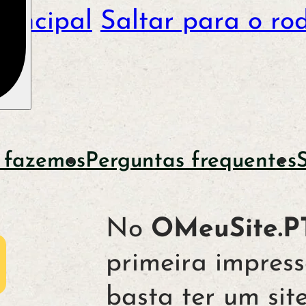
rincipal
Saltar para o ro
 fazemos
Perguntas frequentes
No
OMeuSite.P
primeira impress
basta ter um site