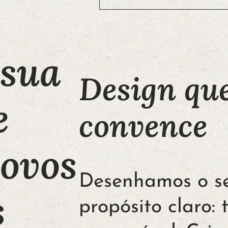
 sua
Design qu
e
convence
novos
Desenhamos o se
s
propósito claro: