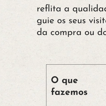
reflita a qualid
guie os seus vis
da compra ou do
O que
fazemos