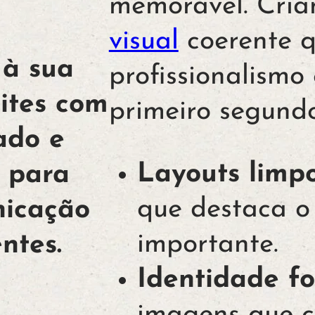
memorável. Cri
visual
coerente q
 à sua
profissionalismo
ites com
primeiro segundo
ado e
Layouts limpo
o para
que destaca o
nicação
importante.
entes.
Identidade fo